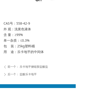
CAS号：558-42-9
外 观：浅黄色液体
含 量：≥99%
单一杂质：≤0.3%
包 装：25kg塑料桶
用 途：乐卡地平的中间体
前一个：
乐卡地平侧链胺盐酸盐
ꄴ
后一个：
盐酸乐卡地平
ꄲ
浙江丽晶化学有限公司
地址：
浙江省台州市椒江区滨海路81号