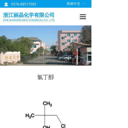
0576-88517095
简体中文
ꀅ
끤
首页
浙江丽晶化学有限公司
끀
关于丽晶
ZHEJIANGREGEN CHEMICALCO.,LTD
产品中心
质量管理
研发信息
丽晶公告
氯丁醇
联系我们