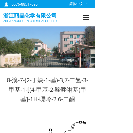
0576-88517095
简体中文
ꀅ
끤
首页
浙江丽晶化学有限公司
끀
关于丽晶
ZHEJIANGREGEN CHEMICALCO.,LTD
产品中心
质量管理
研发信息
丽晶公告
8-溴-7-(2-丁炔-1-基)-3,7-二氢-3-
联系我们
甲基-1-[(4-甲基-2-喹唑啉基)甲
基]-1H-嘌呤-2,6-二酮