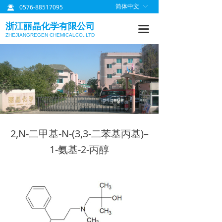
0576-88517095
简体中文
ꀅ
끤
首页
浙江丽晶化学有限公司
끀
关于丽晶
ZHEJIANGREGEN CHEMICALCO.,LTD
产品中心
质量管理
研发信息
丽晶公告
2,N-二甲基-N-(3,3-二苯基丙基)–
联系我们
1-氨基-2-丙醇