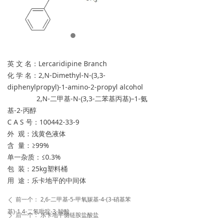
英 文 名：Lercaridipine Branch
化 学 名：2,N-Dimethyl-N-(3,3-
diphenylpropyl)-1-amino-2-propyl alcohol
2,N-二甲基-N-(3,3-二苯基丙基)–1-氨
基-2-丙醇
C A S 号：100442-33-9
外 观：浅黄色液体
含 量：≥99%
单一杂质：≤0.3%
包 装：25kg塑料桶
用 途：乐卡地平的中间体
前一个：
2,6-二甲基-5-甲氧羰基-4-(3-硝基苯
ꄴ
基)-1,4-二氢吡啶-3-羧酸
后一个：
乐卡地平侧链胺盐酸盐
ꄲ