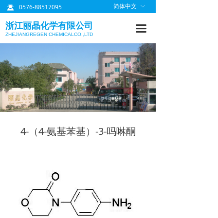
0576-88517095
简体中文
ꀅ
끤
首页
浙江丽晶化学有限公司
끀
关于丽晶
ZHEJIANGREGEN CHEMICALCO.,LTD
产品中心
质量管理
研发信息
丽晶公告
4-（4-氨基苯基）-3-吗啉酮
联系我们