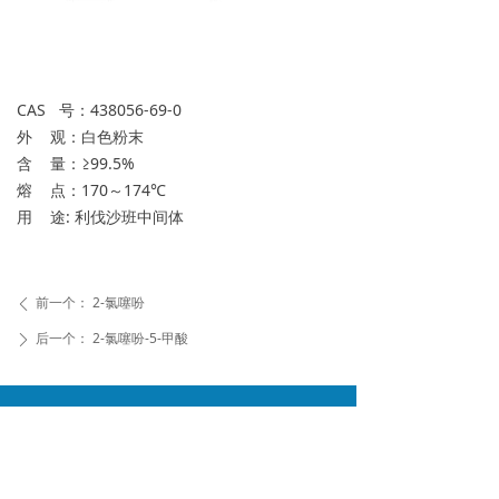
CAS 号：438056-69-0
外 观：白色粉末
含 量：≥99.5%
熔 点：170～174℃
用 途: 利伐沙班中间体
前一个：
2-氯噻吩
ꄴ
后一个：
2-氯噻吩-5-甲酸
ꄲ
浙江丽晶化学有限公司
地址：
浙江省台州市椒江区滨海路81号
电话：
0576-88517095