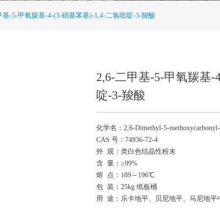
二甲基-5-甲氧羰基-4-(3-硝基苯基)-1,4-二氢吡啶-3-羧酸
2,6-二甲基-5-甲氧羰基-4
啶-3-羧酸
化学名：2,6-Dimethyl-5-methoxycarbonyl-4-(3
CAS 号：74936-72-4
外 观：类白色结晶性粉末
含 量：≥99%
熔 点：189～196℃
包 装：25kg 纸板桶
用 途：乐卡地平、贝尼地平、马尼地平