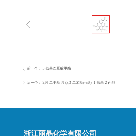
ꁆ
前一个：
3-氨基巴豆酸甲酯
ꄴ
后一个：
2,N-二甲基-N-(3,3-二苯基丙基)–1-氨基-2-丙醇
ꄲ
浙江丽晶化学有限公司