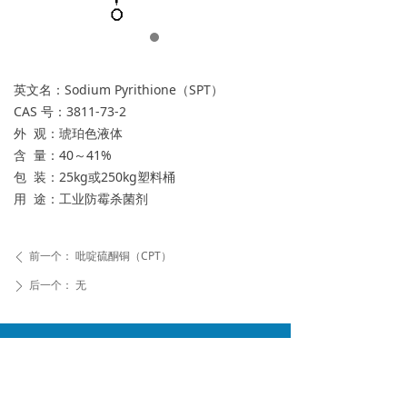
英文名：Sodium Pyrithione（SPT）
CAS 号：3811-73-2
外 观：琥珀色液体
含 量：40～41%
包 装：25kg或250kg塑料桶
用 途：工业防霉杀菌剂
前一个：
吡啶硫酮铜（CPT）
ꄴ
后一个：
无
ꄲ
浙江丽晶化学有限公司
地址：
浙江省台州市椒江区滨海路81号