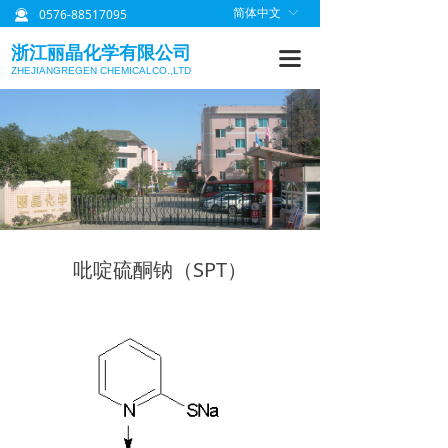
0576-88517095
简体中文
ꀅ
끤
首页
浙江丽晶化学有限公司
끀
关于丽晶
ZHEJIANGREGEN CHEMICALCO.,LTD
产品中心
质量管理
研发信息
丽晶公告
吡啶硫酮钠（SPT）
联系我们