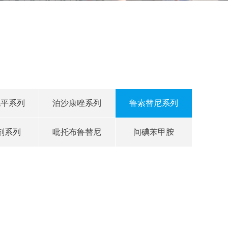
地平系列
泊沙康唑系列
鲁索替尼系列
剂系列
吡托布鲁替尼
间碘苯甲胺