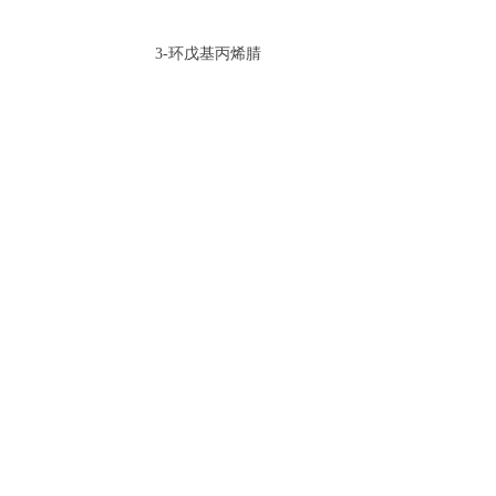
3-环戊基丙烯腈