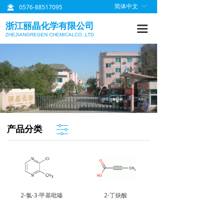
0576-88517095
简体中文
ꀅ
끤
首页
浙江丽晶化学有限公司
끀
关于丽晶
ZHEJIANGREGEN CHEMICALCO.,LTD
产品中心
质量管理
研发信息
丽晶公告
ꀒ
产品分类
联系我们
2-氯-3-甲基吡嗪
2-丁炔酸