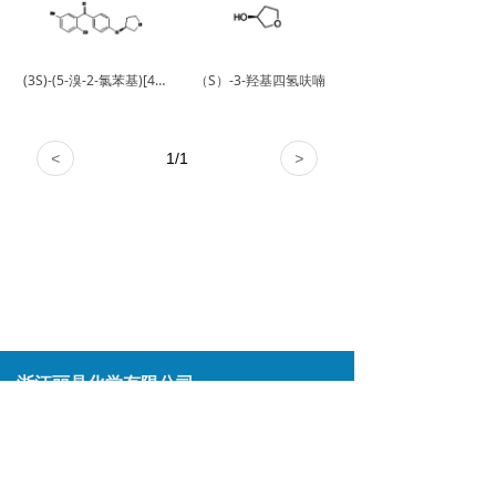
(3S)-(5-溴-2-氯苯基)[4-[[(3S)-四氢-3-呋喃基]氧基]苯基]甲酮
（S）-3-羟基四氢呋喃
<
1
/
1
>
浙江丽晶化学有限公司
地址：
浙江省台州市椒江区滨海路81号
电话：
0576-88517095
传真：
0576-88517175