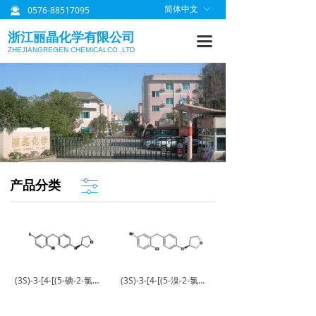
0576-88517095
简体中文
ꀅ
끤
首页
浙江丽晶化学有限公司
끀
关于丽晶
ZHEJIANGREGEN CHEMICALCO.,LTD
产品中心
质量管理
研发信息
丽晶公告
ꀒ
产品分类
联系我们
(3S)-3-[4-[(5-碘-2-氯苯基)甲基]苯氧基]四氢呋喃
(3S)-3-[4-[(5-溴-2-氯苯基)甲基]苯氧基]四氢呋喃