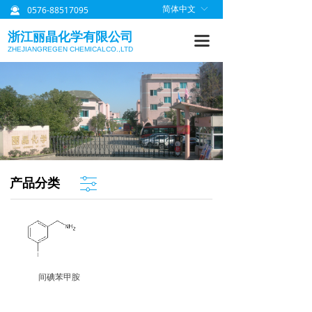
0576-88517095
简体中文
ꀅ
끤
首页
浙江丽晶化学有限公司
끀
关于丽晶
ZHEJIANGREGEN CHEMICALCO.,LTD
产品中心
质量管理
研发信息
丽晶公告
ꀒ
产品分类
联系我们
间碘苯甲胺